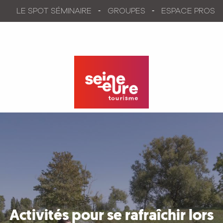
Aller
LE SPOT SÉMINAIRE
GROUPES
ESPACE PROS
au
contenu
principal
Activités pour se rafraîchir lors