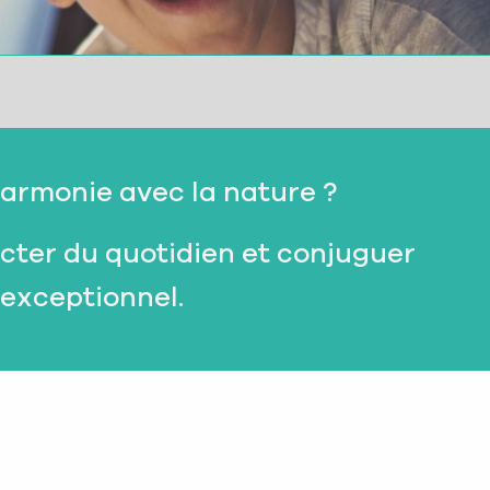
harmonie avec la nature ?
cter du quotidien et conjuguer
 exceptionnel.
Barrage et écluses
mande, à pied de gare à gare