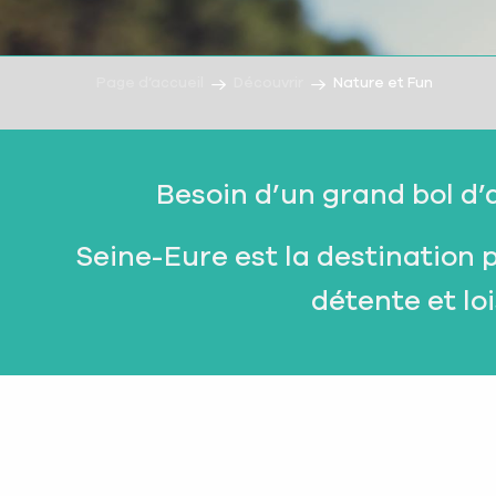
Page d’accueil
Découvrir
Nature et Fun
Besoin d’un grand bol d’
Seine-Eure est la destination
détente et lo
La Saint-Jacques à 
Léry-Poses en Norm