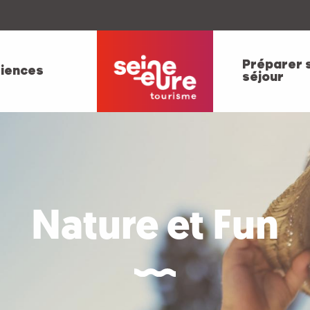
Préparer 
iences
séjour
Nature et Fun