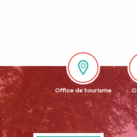
La Voie verte
Spots de pêche
Les jardins animaliers Bi
La réserve ornithologique de
Office de tourisme
C