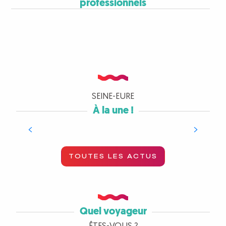
professionnels
GROUPES
LE SPOT SÉMINAIRE
Camping en Normandie
SEINE-EURE
À la une !
LIRE LA SUITE
TOUTES LES ACTUS
Quel voyageur