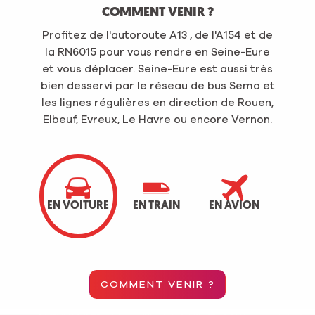
COMMENT VENIR ?
Profitez de l'autoroute A13 , de l'A154 et de
Au dé
la RN6015 pour vous rendre en Seine-Eure
direct
et vous déplacer. Seine-Eure est aussi très
et rég
bien desservi par le réseau de bus Semo et
gare 
les lignes régulières en direction de Rouen,
gare
Elbeuf, Evreux, Le Havre ou encore Vernon.
EN VOITURE
EN TRAIN
EN AVION
COMMENT VENIR ?