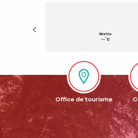
Matin
°
--
C
Office de tourisme
C