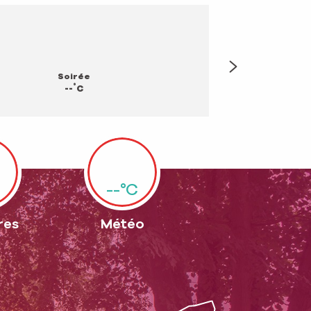
Soirée
°
--
C
--°C
res
Météo