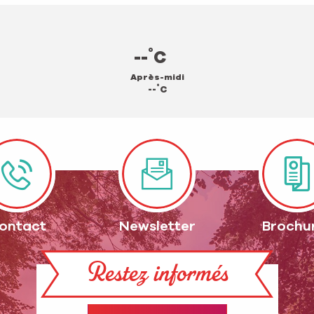
°
--
C
Après-midi
°
--
C
ontact
Newsletter
Brochu
Restez informés