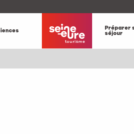
Préparer 
iences
séjour