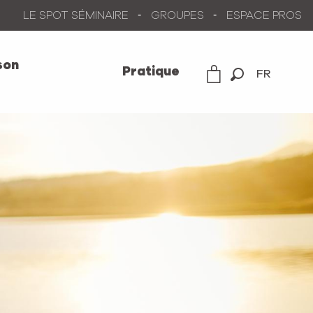
LE SPOT SÉMINAIRE
GROUPES
ESPACE PROS
son
Pratique
FR
Recherche