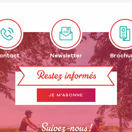
ontact
Newsletter
Brochu
Restez informés
JE M'ABONNE
Suivez-nous !