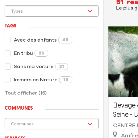
51
rés
Le plus 
TAGS
Avec des enfants
45
En tribu
26
Sans ma voiture
21
Immersion Nature
19
Tout afficher (16)
Elevage
COMMUNES
Seine - 
CENTRE 
Amfrev