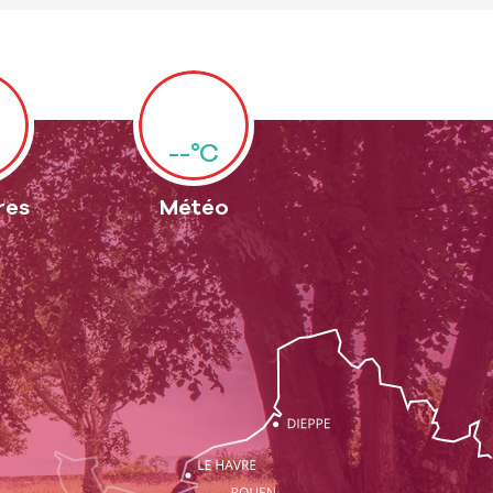
--°C
res
Météo