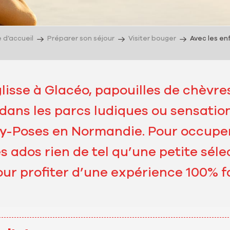
 d’accueil
Préparer son séjour
Visiter bouger
Avec les en
isse à Glacéo, papouilles de chèvres
dans les parcs ludiques ou sensation
y-Poses en Normandie. Pour occuper
es ados rien de tel qu’une petite séle
our profiter d’une expérience 100% fa