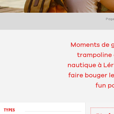
Page
Moments de gl
trampoline 
nautique à Lér
faire bouger l
fun p
TYPES