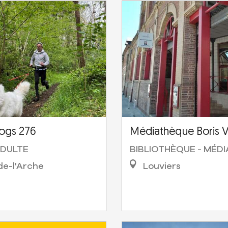
ogs 276
Médiathèque Boris V
DULTE
BIBLIOTHÈQUE - MÉD
e-l'Arche
Louviers