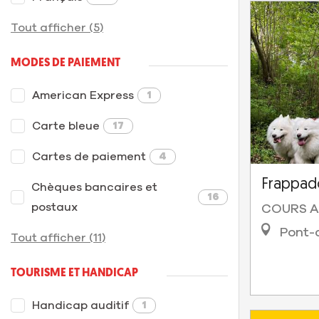
Tout afficher (5)
MODES DE PAIEMENT
American Express
1
Carte bleue
17
Cartes de paiement
4
Frappad
Chèques bancaires et
16
postaux
COURS A
Pont-d
Tout afficher (11)
TOURISME ET HANDICAP
Handicap auditif
1