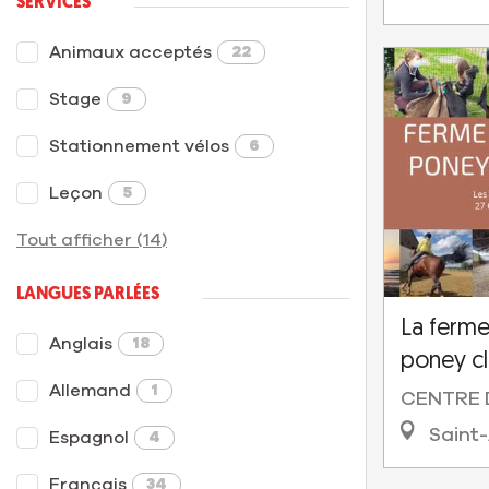
SERVICES
Animaux acceptés
22
Stage
9
Stationnement vélos
6
Leçon
5
Tout afficher (14)
LANGUES PARLÉES
La ferm
Anglais
18
poney c
Allemand
1
CENTRE 
Saint-
Espagnol
4
Français
34