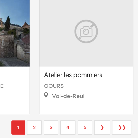
Atelier les pommiers
DE
COURS
Val-de-Reuil
1
2
3
4
5
❯
❯❯