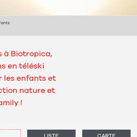
fants
 à Biotropica,
s en téléski
 les enfants et
ction nature et
mily !
LISTE
CARTE