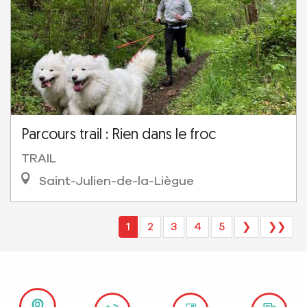
Parcours trail : Rien dans le froc
TRAIL
Saint-Julien-de-la-Liègue
1
2
3
4
5
❯
❯❯