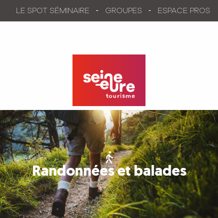
Aller
LE SPOT SÉMINAIRE
GROUPES
ESPACE PROS
au
contenu
principal
Randonnées et balades