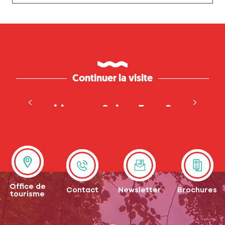
Continuer la visite
Que faire avec ses enfants cet
hiver en Seine-Eure ?
Pas besoin de la montagne !
Office de
Contact
Newsletter
Brochures
tourisme