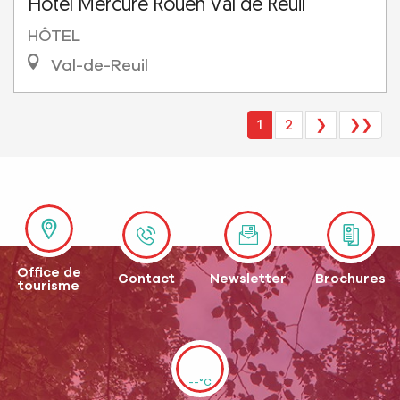
Hôtel Mercure Rouen Val de Reuil
HÔTEL
Val-de-Reuil
1
2
❯
❯❯
Office de
Contact
Newsletter
Brochures
tourisme
--°C