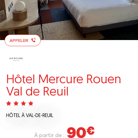
APPELER
Hôtel Mercure Rouen
Val de Reuil
HÔTEL
À VAL-DE-REUIL
90
€
À partir de :