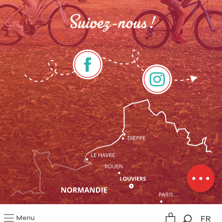
Suivez-nous !
Description
Prestations
Tarifs
Ouvertures
Contacter
par email
Menu
FR