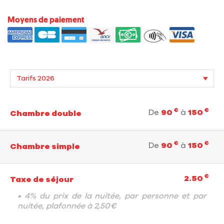
Moyens de paiement
€
€
De
90
à
150
Chambre double
€
€
De
90
à
150
Chambre simple
€
2.50
Taxe de séjour
• 4% du prix de la nuitée, par personne et par
nuitée, plafonnée à 2,50€