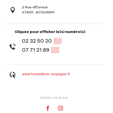
2 Rue d'Évreux
27400
ACQUIGNY
Cliquez pour afficher le(s) numéro(s)
02 32 50 20
▒▒
07 71 21 89
▒▒
www.hostellerie-acquigny.fr
Suivez-nous sur