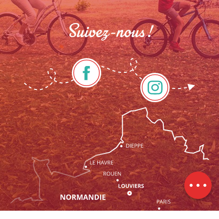
Suivez-nous !
Description
Prestations
Tarifs
Ouvertures
Contacter
par email