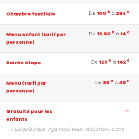
€
€
De
100
à
284
Chambre familiale
€
€
De
13.80
à
14
Menu enfant (tarif par
personne)
€
€
De
129
à
142
Soirée étape
€
€
De
35
à
45
Menu (tarif par
personne)
—
Gratuité pour les
enfants
• jusqu'à 2 ans. Age maxi pour réduction : 2 ans