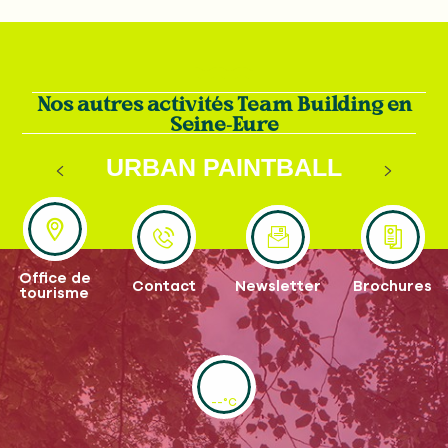
Nos autres activités Team Building en
Seine-Eure
URBAN PAINTBALL
INDOOR
Office de
Contact
Newsletter
Brochures
tourisme
--°C