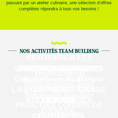
passant par un atelier culinaire, une sélection d’offres
complètes répondra à tous vos besoins !
NOS ACTIVITÉS TEAM BUILDING
BIOTROPICA LES
Voyage en 2030
SOPHROLOGIE avec
VISITES CULTURELLES
JARDINS ANIMALIERS
Teambuilding
Glorieuses avec Danyla
Isabelle de Ponfilly
Photographie avec
URBAN PAINTBALL
LA GUINGUETTE CANOE
GUY
Stéphanie Barillier
ATELIER TERRES
GLACÉO
INDOOR
PARC DES LOISIRS DE
D’ENVOL
CHLOROFEEL
LÉRY-POSES