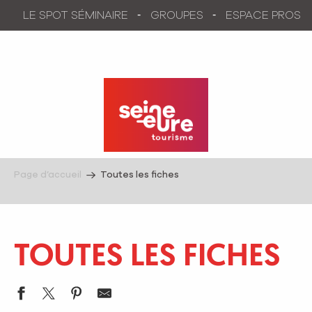
Aller
LE SPOT SÉMINAIRE
GROUPES
ESPACE PROS
au
contenu
principal
Page d’accueil
Toutes les fiches
TOUTES LES FICHES