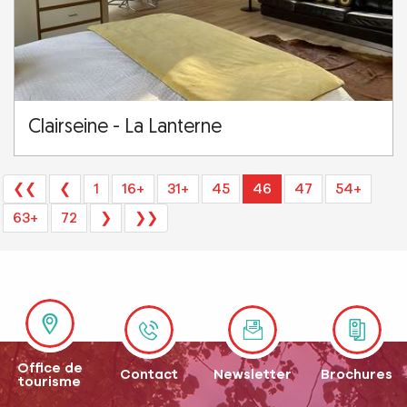
Clairseine - La Lanterne
❮❮
❮
1
16+
31+
45
46
47
54+
63+
72
❯
❯❯
Office de
Contact
Newsletter
Brochures
tourisme