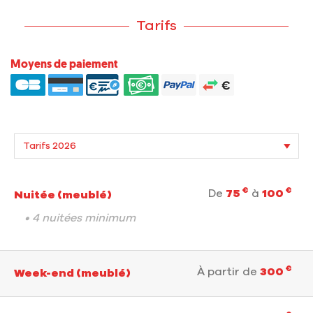
Tarifs
Moyens de paiement
€
€
De
75
à
100
Nuitée (meublé)
• 4 nuitées minimum
€
À partir de
300
Week-end (meublé)