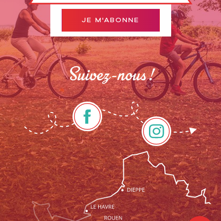
JE M'ABONNE
Suivez-nous !
Description
Prestations
Tarifs
Ouvertures
Contacter
par email