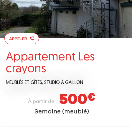
APPELER
Appartement Les
crayons
MEUBLÉS ET GÎTES,
STUDIO
À GAILLON
500
€
À partir de :
Semaine (meublé)