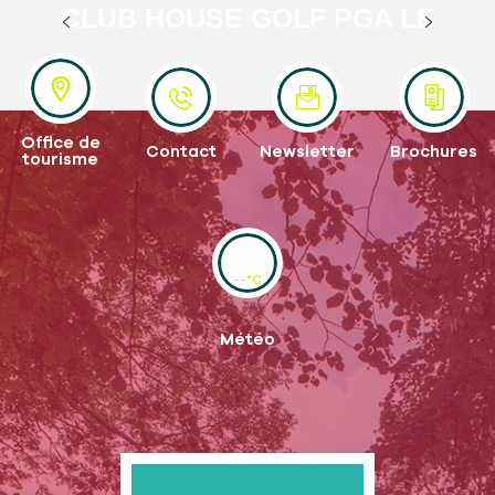
CLUB HOUSE GOLF PGA LE
VAUDREUIL
Office de
Contact
Newsletter
Brochures
tourisme
--°C
Météo