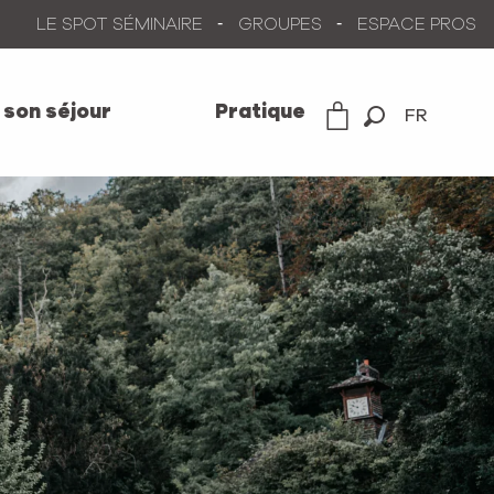
LE SPOT SÉMINAIRE
GROUPES
ESPACE PROS
 son séjour
Pratique
FR
Recherche