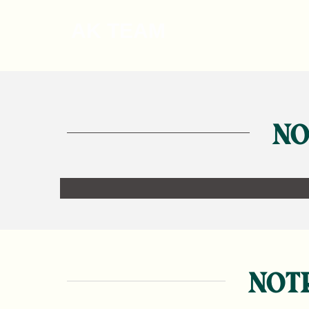
CHLORO’FEEL
AK TEAM
NO
LA FILATURE
NOT