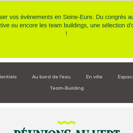
ser vos événements en Seine-Eure. Du congrès au
entive ou encore les team buildings, une sélection 
!
entiels
Au bord de l'eau
En ville
Espac
Team-Building