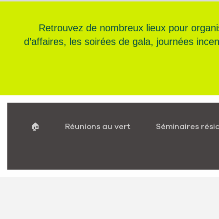
Retrouvez de nombreux lieux pour organi
d’affaires, les soirées de gala, journées inc
🏠
Réunions au vert
Séminaires résid