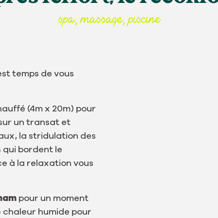
spa, massage, piscine
 est temps de vous
auffé (4m x 20m) pour
sur un transat et
ux, la stridulation des
s qui bordent le
e à la relaxation vous
mam
pour un moment
e chaleur humide pour