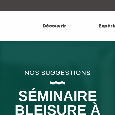
Aller
au
contenu
principal
Découvrir
Expéri
NOS SUGGESTIONS
SÉMINAIRE
BLEISURE À