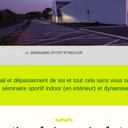
oire GLACÉO
SÉMINAIRE SPORTIF INDOOR
ail et dépassement de soi et tout cela sans vous 
 séminaire sportif indoor (en intérieur) et dynamis