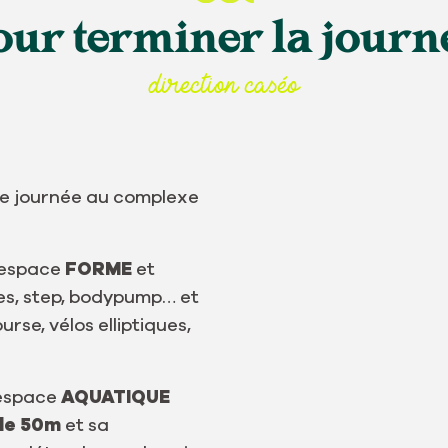
our terminer la journ
direction caséo
re journée au complexe
l’espace
FORME
et
tes, step, bodypump… et
urse, vélos elliptiques,
’espace
AQUATIQUE
 de 50m
et sa