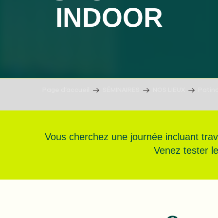
INDOOR
Page d’accueil
SÉMINAIRES
NOS LIEUX
Patin
Vous cherchez une journée incluant trav
Venez tester le