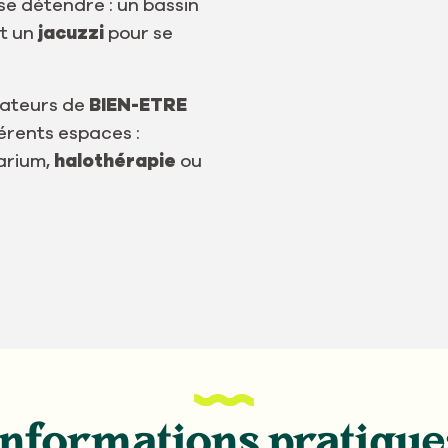
se détendre : un bassin
et un
jacuzzi
pour se
mateurs de
BIEN-ETRE
érents espaces :
darium,
halothérapie
ou
Informations pratique