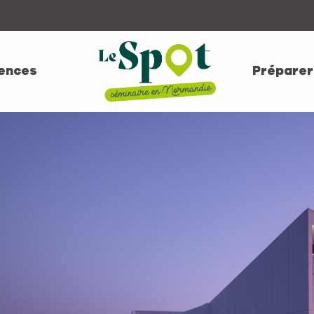
ences
Préparer