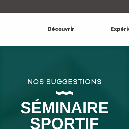
Aller
au
contenu
principal
Découvrir
Expéri
NOS SUGGESTIONS
SÉMINAIRE
SPORTIF