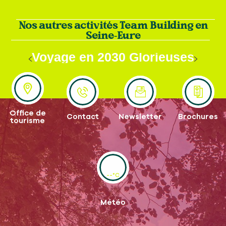
Nos autres activités Team Building en
Seine-Eure
Voyage en 2030 Glorieuses
avec Danyla GUY
Office de
Contact
Newsletter
Brochures
tourisme
--°C
Météo