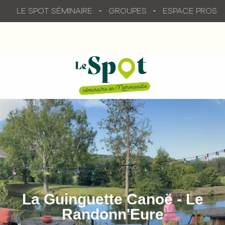
Aller
LE SPOT SÉMINAIRE
GROUPES
ESPACE PROS
au
contenu
principal
La Guinguette Canoë - Le
Randonn'Eure