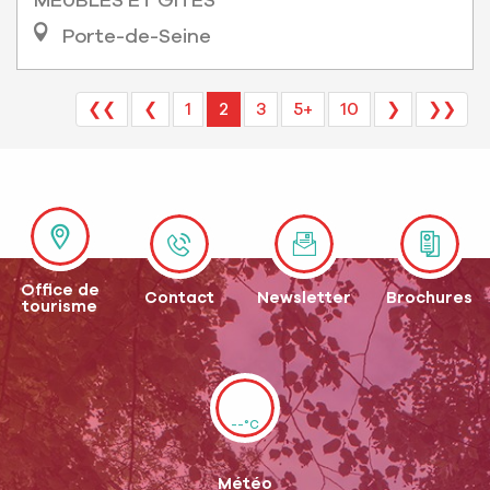
MEUBLÉS ET GÎTES
Porte-de-Seine
❮❮
❮
1
2
3
5+
10
❯
❯❯
Office de
Contact
Newsletter
Brochures
tourisme
--°C
Météo