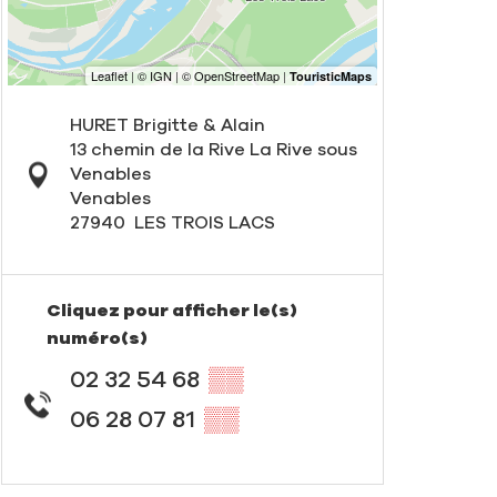
HURET Brigitte & Alain
13 chemin de la Rive La Rive sous
Venables
Venables
27940
LES TROIS LACS
Cliquez pour afficher le(s)
numéro(s)
02 32 54 68
▒▒
06 28 07 81
▒▒