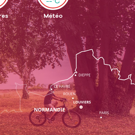
--°C
res
Météo