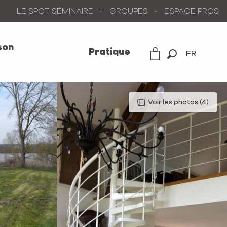
LE SPOT SÉMINAIRE
GROUPES
ESPACE PROS
son
Pratique
FR
Recherche
Voir les photos (4)