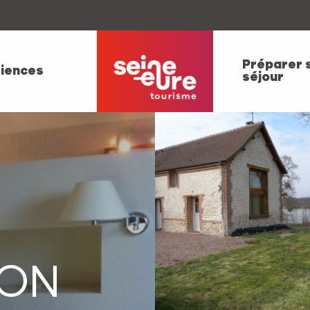
Préparer 
iences
séjour
SON