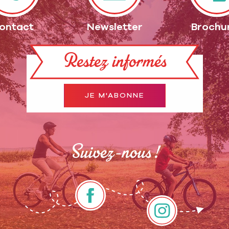
ontact
Newsletter
Brochu
Restez informés
JE M'ABONNE
Suivez-nous !