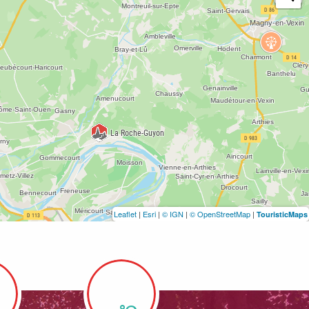
Leaflet
|
Esri
|
© IGN
|
© OpenStreetMap
|
TouristicMaps