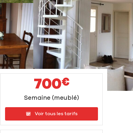
700
€
Semaine (meublé)
Voir tous les tarifs