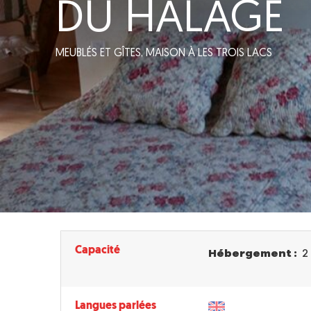
DU HALAGE
MEUBLÉS ET GÎTES,
MAISON
À LES TROIS LACS
Capacité
Hébergement :
2
Langues parlées