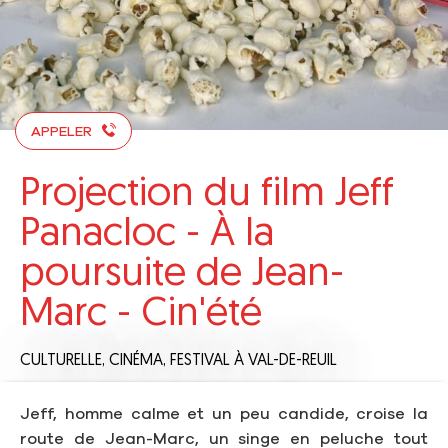
APPELER
Projection du film Jeff
Panacloc - À la
poursuite de Jean-
Marc - Cin'été
CULTURELLE,
CINÉMA,
FESTIVAL
À VAL-DE-REUIL
Jeff, homme calme et un peu candide, croise la
route de Jean-Marc, un singe en peluche tout