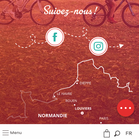
Suivez-nous !
Description
Tarifs
Menu
FR
Mentions légales
Gestion du consentement