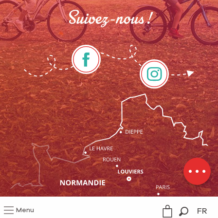
Suivez-nous !
Description
Prestations
Ouvertures
Menu
FR
Mentions légales
Gestion du consentement