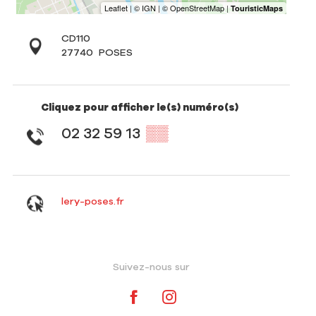
CD110
27740
POSES
Cliquez pour afficher le(s) numéro(s)
02 32 59 13
▒▒
lery-poses.fr
Suivez-nous sur