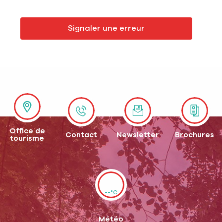
Signaler une erreur
Office de
Contact
Newsletter
Brochures
tourisme
--°C
Météo