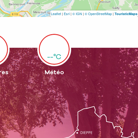
Leaflet
|
Esri
|
© IGN
|
© OpenStreetMap
|
TouristicMaps
--°C
res
Météo