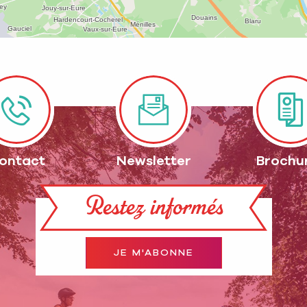
ontact
Newsletter
Brochu
Restez informés
JE M'ABONNE