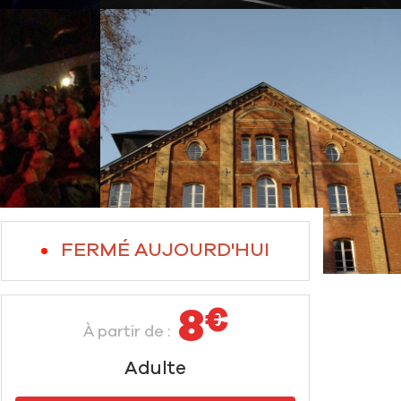
FERMÉ AUJOURD'HUI
8
€
À partir de :
Adulte