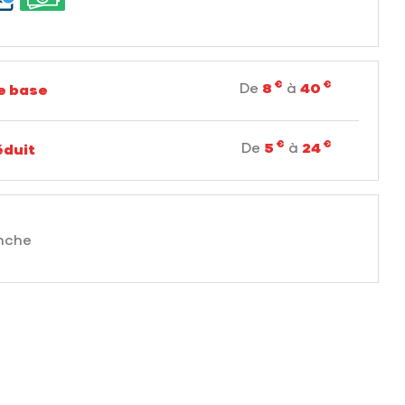
€
€
De
8
à
40
de base
€
€
De
5
à
24
éduit
nche