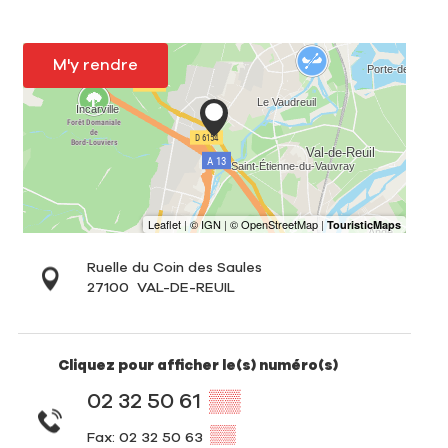
M'y rendre
Ruelle du Coin des Saules
27100
VAL-DE-REUIL
Cliquez pour afficher le(s) numéro(s)
02 32 50 61
▒▒
▒▒
Fax: 02 32 50 63