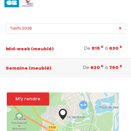
€
€
De
515
à
630
Mid-week (meublé)
€
€
De
620
à
790
Semaine (meublé)
M'y rendre