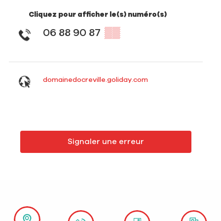
Cliquez pour afficher le(s) numéro(s)
06 88 90 87
▒▒
domainedocreville.goliday.com
Signaler une erreur