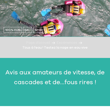
100% FUN
EAU
SPORT
Page d’accueil
Expériences
Tous à l’eau ! Testez la nage en eau vive
Avis aux amateurs de vitesse, de
cascades et de…fous rires !