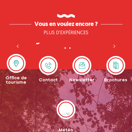
Vous en voulez encore ?
PLUS D'EXPÉRIENCES
Baignade et châteaux de
sable
à Léry-Poses
Office de
Contact
Newsletter
Brochures
tourisme
--°C
Météo