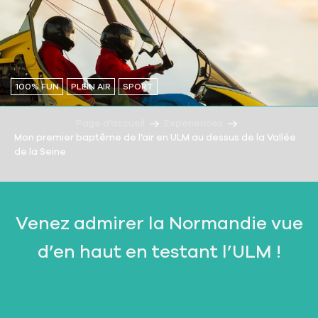
100% FUN
PLEIN AIR
SPORT
Page d’accueil
Expériences
Mon premier baptême de l’air en ULM au dessus de la Vallée
de la Seine
Venez admirer la Normandie vue
d’en haut en testant l’ULM !