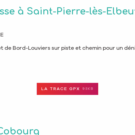
Asse à Saint-Pierre-lès-Elbeu
´E
êt de Bord-Louviers sur piste et chemin pour un dén
LA TRACE GPX
95KB
 Cobourg