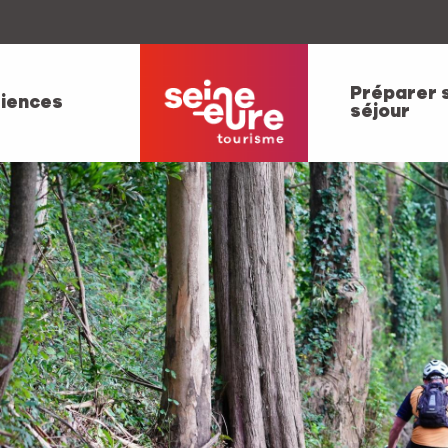
Préparer 
iences
séjour