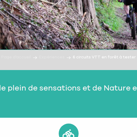
Page d’accueil
Expériences
6 circuits VTT en forêt à tester
le plein de sensations et de Nature 