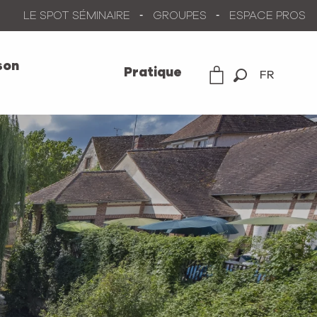
LE SPOT SÉMINAIRE
GROUPES
ESPACE PROS
son
Pratique
FR
Recherche