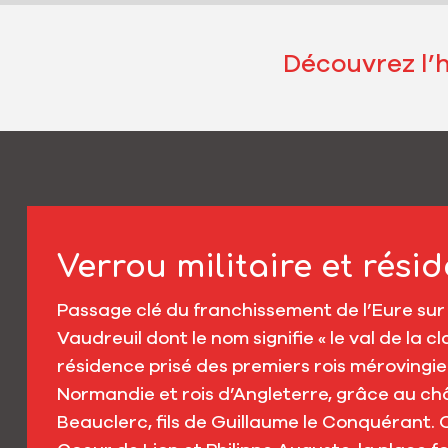
Découvrez l’h
Verrou militaire et rési
Passage clé du franchissement de l’Eure sur l
Vaudreuil dont le nom signifie « le val de la cl
résidence prisé des premiers rois mérovingie
Normandie et rois d’Angleterre, grâce au châ
Beauclerc, fils de Guillaume le Conquérant. 