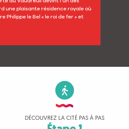
orte du Vaudreuil devint l’un des
ard une plaisante résidence royale où
Philippe le Bel « le roi de fer » et
DÉCOUVREZ LA CITÉ PAS À PAS