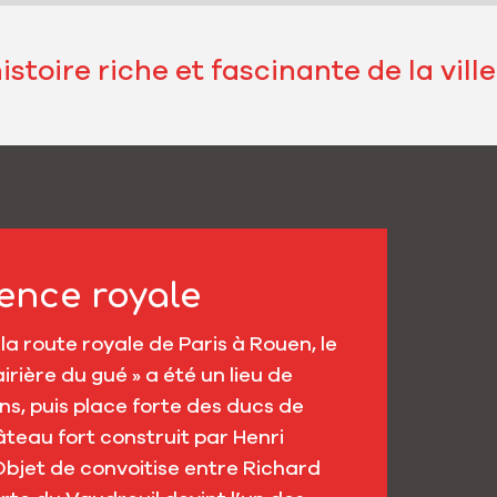
istoire riche et fascinante de la vill
dence royale
a route royale de Paris à Rouen, le
airière du gué » a été un lieu de
ns, puis place forte des ducs de
teau fort construit par Henri
Objet de convoitise entre Richard