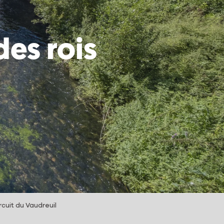
des rois
rcuit du Vaudreuil