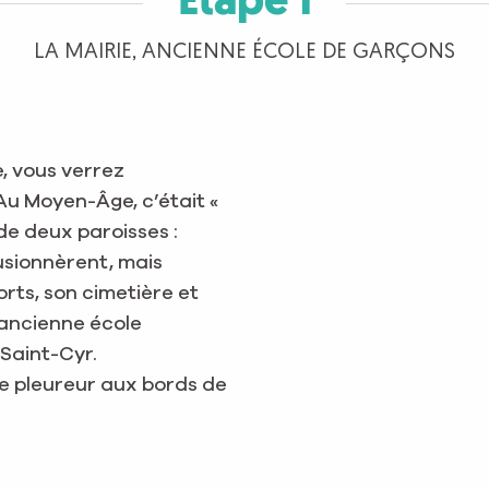
Étape 1
LA MAIRIE, ANCIENNE ÉCOLE DE GARÇONS
e, vous verrez
. Au Moyen-Âge, c’était «
de deux paroisses :
usionnèrent, mais
ts, son cimetière et
l’ancienne école
Saint-Cyr.
le pleureur aux bords de