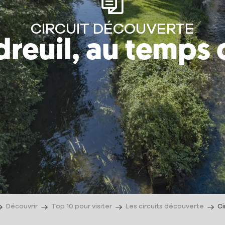
CIRCUIT DÉCOUVERTE
reuil, au temps 
Découvrir
Top 10 pour visiter
Les circuits découverte
Ci