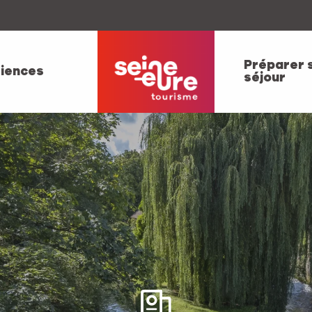
Préparer 
iences
séjour