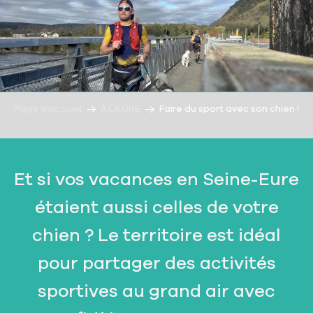
Page d’accueil
À LA UNE
Faire du sport avec son chien !
Et si vos vacances en Seine-Eure
étaient aussi celles de votre
chien ? Le territoire est idéal
pour partager des activités
sportives au grand air avec