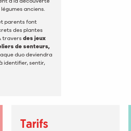
ent à la découverte
s légumes anciens.
et parents font
crets des plantes
À travers
des jeux
liers de senteurs,
haque duo deviendra
 identifier, sentir,
Tarifs