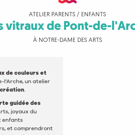
ATELIER PARENTS / ENFANTS
s vitraux de Pont-de-l'Ar
À NOTRE-DAME DES ARTS
ux de couleurs et
l’Arche, un atelier
 création
.
rte guidée des
rts, joyaux du
t enfants
urs, et comprendront