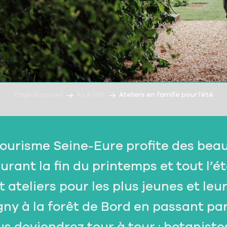
Page d’accueil
À LA UNE
Ateliers en famille pour l’été
Tourisme Seine-Eure profite des bea
urant la fin du printemps et tout l’ét
 ateliers pour les plus jeunes et leu
gny à la forêt de Bord en passant pa