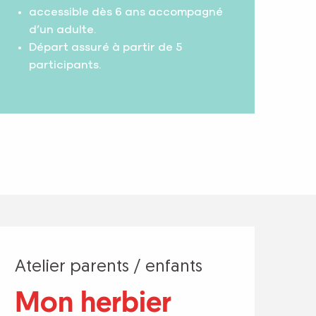
accessible dès 6 ans accompagné
d’un adulte.
Départ assuré à partir de 5
participants.
Atelier parents / enfants
Mon herbier