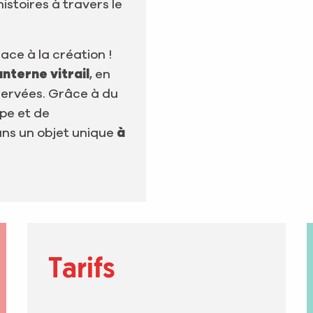
stoires à travers le
place à la création !
nterne vitrail
, en
servées. Grâce à du
pe et de
ans un objet unique
à
Tarifs