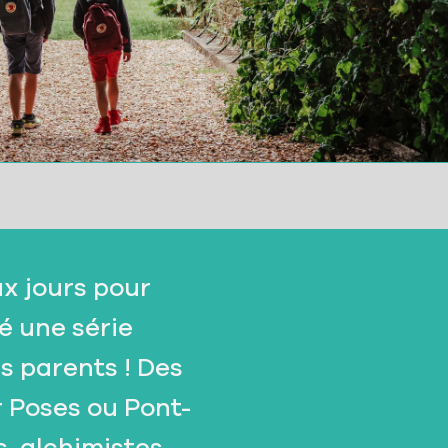
ux jours pour
é une série
rs parents ! Des
r Poses ou Pont-