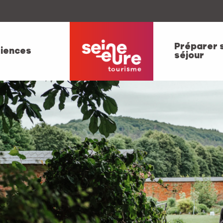
Préparer 
iences
séjour