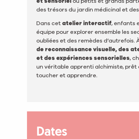
et sensoriel
où petits et grands part
des trésors du jardin médicinal et de
Dans cet
atelier interactif
, enfants 
équipe pour explorer ensemble les se
oubliées et des remèdes d’autrefois. 
de reconnaissance visuelle, des ate
et des expériences sensorielles
, c
un véritable apprenti alchimiste, prêt à
toucher et apprendre.
Dates