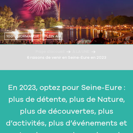
100% NORMANDIE
PLEIN AIR
Page d’accueil
À LA UNE
6 raisons de venir en Seine-Eure en 2023
En 2023, optez pour Seine-Eure :
plus de détente, plus de Nature,
plus de découvertes, plus
d’activités, plus d’événements et