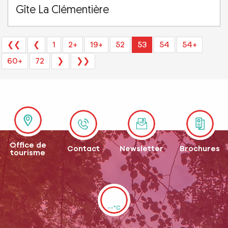
Gîte La Clémentière
❮❮
❮
1
2+
19+
52
53
54
54+
60+
72
❯
❯❯
Office de
Contact
Newsletter
Brochures
tourisme
--°C