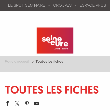
Aller
LE SPOT SÉMINAIRE
GROUPES
ESPACE PROS
au
contenu
principal
Page d’accueil
Toutes les fiches
TOUTES LES FICHES