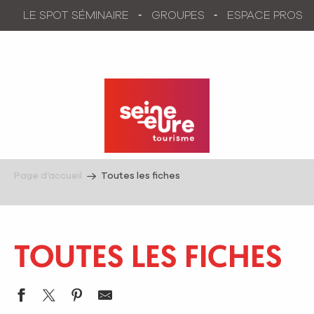
Aller
LE SPOT SÉMINAIRE
GROUPES
ESPACE PROS
au
contenu
principal
Page d’accueil
Toutes les fiches
TOUTES LES FICHES