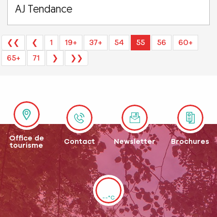
AJ Tendance
❮❮
❮
1
19+
37+
54
55
56
60+
65+
71
❯
❯❯
Office de
Contact
Newsletter
Brochures
tourisme
--°C