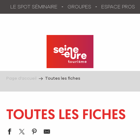
Aller
LE SPOT SÉMINAIRE
GROUPES
ESPACE PROS
au
contenu
principal
Page d’accueil
Toutes les fiches
TOUTES LES FICHES