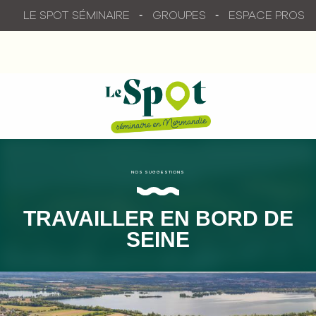
Aller
LE SPOT SÉMINAIRE
GROUPES
ESPACE PROS
au
contenu
principal
NOS SUGGESTIONS
TRAVAILLER EN BORD DE
SEINE