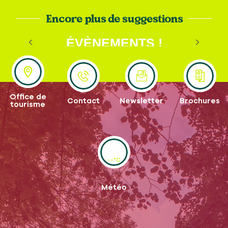
Encore plus de suggestions
VOYEZ GRAND POUR VOS
ÉVÈNEMENTS !
LIRE LA SUITE
Office de
Contact
Newsletter
Brochures
tourisme
--°C
Météo