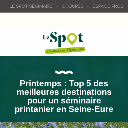
Aller
LE SPOT SÉMINAIRE
GROUPES
ESPACE PROS
au
contenu
principal
Printemps : Top 5 des
meilleures destinations
pour un séminaire
printanier en Seine-Eure