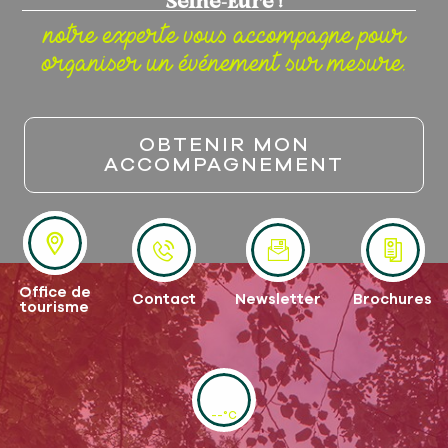
notre experte vous accompagne pour
organiser un événement sur mesure.
OBTENIR MON
ACCOMPAGNEMENT
Office de
Contact
Newsletter
Brochures
tourisme
--°C