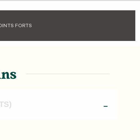
OINTS FORTS
ins
TS)