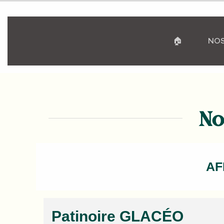
🏠
NOS
No
AF
Patinoire GLACÉO