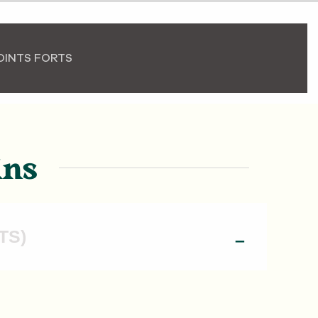
OINTS FORTS
ins
TS)