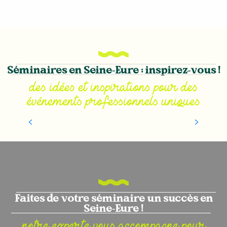
INDOOR
Séminaires en Seine-Eure : inspirez-vous !
des idées et inspirations pour des
Les Rencontres de
événements professionnels uniques
l'Événementiel 2026
Faites de votre séminaire un succès en
Seine-Eure !
notre experte vous accompagne pour