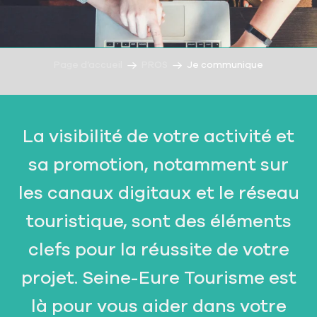
Page d’accueil
PROS
Je communique
La visibilité de votre activité et
sa promotion, notamment sur
les canaux digitaux et le réseau
touristique, sont des éléments
clefs pour la réussite de votre
projet. Seine-Eure Tourisme est
là pour vous aider dans votre