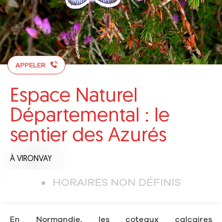
APPELER
Espace Naturel
Départemental : le
sentier des Azurés
À VIRONVAY
HORAIRES NON DÉFINIS
En Normandie, les coteaux calcaires