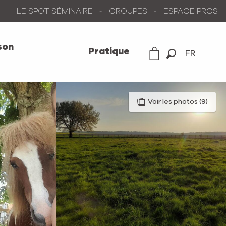
LE SPOT SÉMINAIRE
GROUPES
ESPACE PROS
son
Pratique
FR
Recherche
Voir les photos (9)