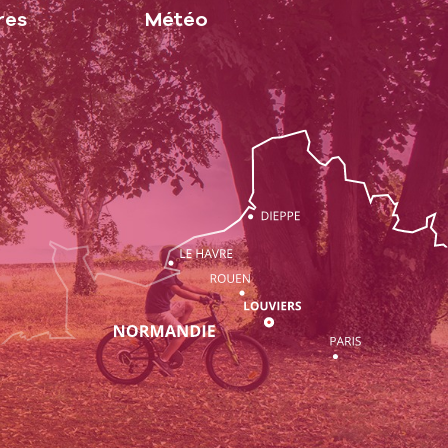
res
Météo