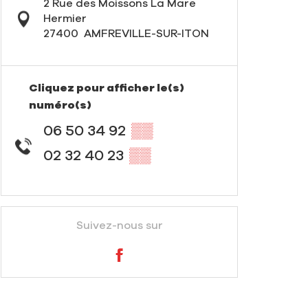
2 Rue des Moissons La Mare
Hermier
27400
AMFREVILLE-SUR-ITON
Cliquez pour afficher le(s)
numéro(s)
06 50 34 92
▒▒
02 32 40 23
▒▒
Suivez-nous sur