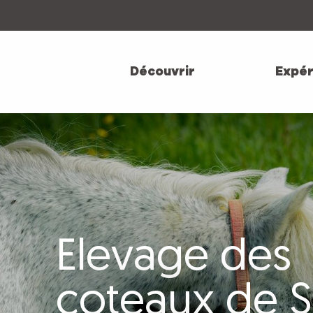
Aller
au
contenu
principal
Découvrir
Expér
Elevage des
coteaux de S