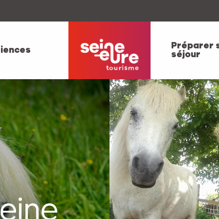
Préparer 
iences
séjour
eine