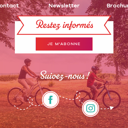
ontact
Newsletter
Brochu
Restez informés
JE M'ABONNE
Suivez-nous !