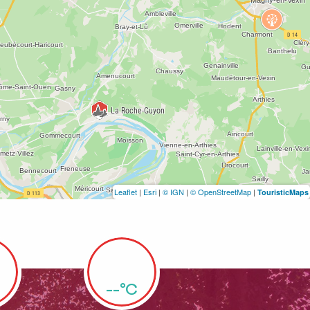
Leaflet
|
Esri
|
© IGN
|
© OpenStreetMap
|
TouristicMaps
--°C