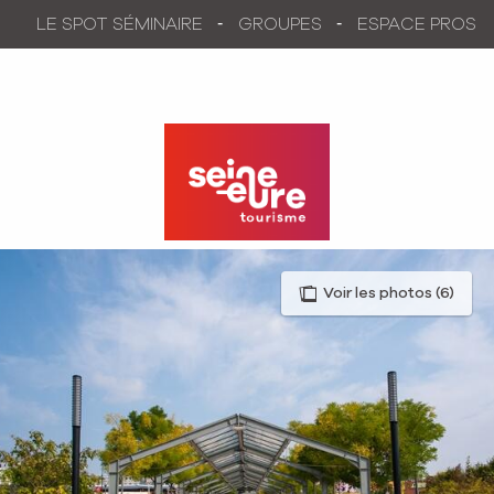
Aller
LE SPOT SÉMINAIRE
GROUPES
ESPACE PROS
au
contenu
principal
Voir les photos (6)