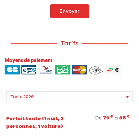
Envoyer
Tarifs
Moyens de paiement
€
€
De
79
à
85
Forfait tente (1 nuit, 2
personnes, 1 voiture)