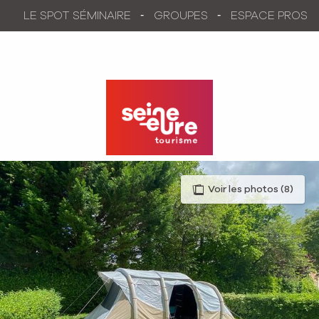
Aller
LE SPOT SÉMINAIRE
GROUPES
ESPACE PROS
au
contenu
principal
Voir les photos (8)